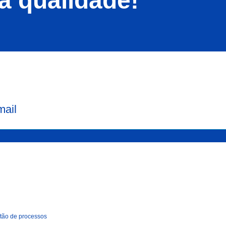
á qualidade!
mail
tão de processos