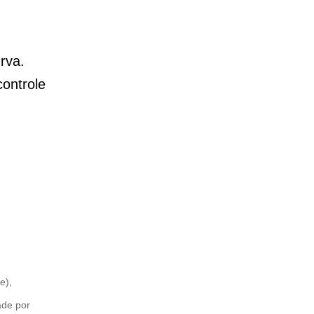
rva.
ontrole
e),
ade por