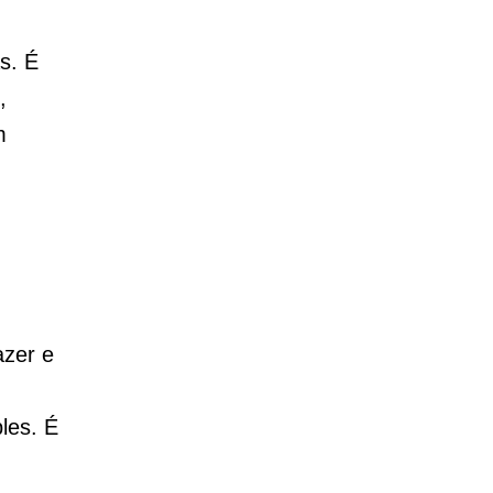
s. É
,
m
azer e
les. É