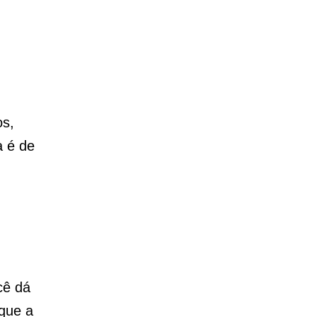
os,
a é de
cê dá
rque a