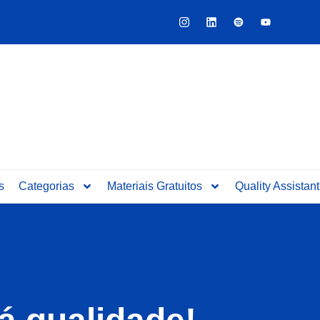
Y
o
u
t
u
b
e
s
Categorias
Materiais Gratuitos
Quality Assistant