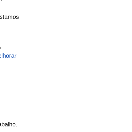
estamos
,
lhorar
abalho.