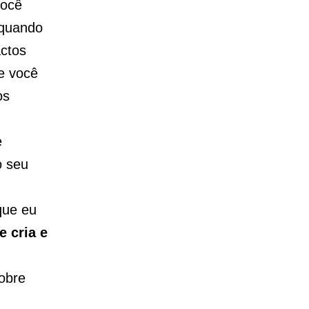
você
 quando
actos
e você
os
e
o seu
que eu
 cria e
sobre