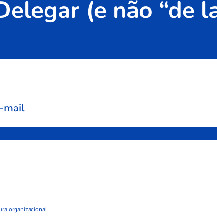
elegar (e não “de l
-mail
ura organizacional