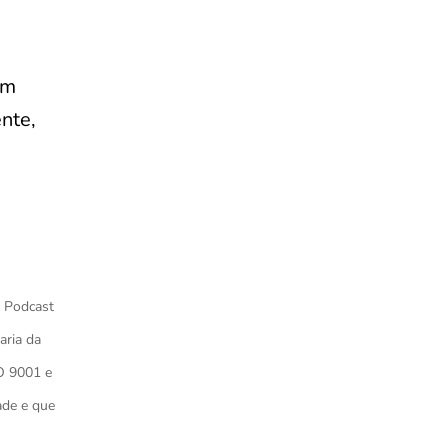
ém
nte,
º Podcast
aria da
O 9001 e
ade e que