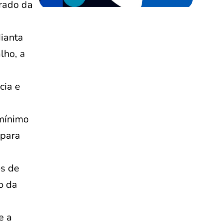
rado da
dianta
lho, a
cia e
 mínimo
 para
os de
o da
e a