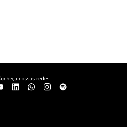
Conheça nossas redes
S
p
o
t
i
f