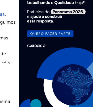
as
,
seguimos
umas
 de
icas,
mesma