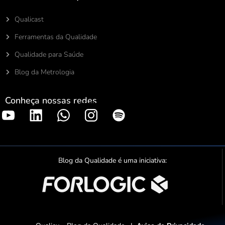
Qualicast
Ferramentas da Qualidade
Qualidade para Saúde
Blog da Metrologia
Conheça nossas redes
S
p
o
t
Blog da Qualidade é uma iniciativa:
i
f
y