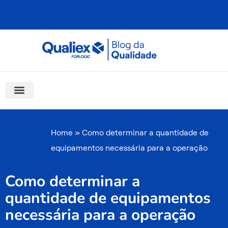
Ir
para
o
conteúdo
Software Para Qualidade
Materiais Gratuitos
Quality Assistant (IA)
Coluna Saber Gestão
Home
»
Como determinar a quantidade de
equipamentos necessária para a operação
Como determinar a
quantidade de equipamentos
necessária para a operação