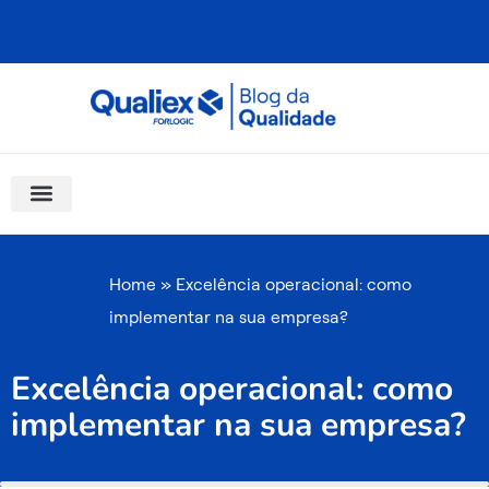
Ir
para
o
conteúdo
Software Para Qualidade
Materiais Gratuitos
Quality Assistant (IA)
Coluna Saber Gestão
Home
»
Excelência operacional: como
implementar na sua empresa?
Excelência operacional: como
implementar na sua empresa?