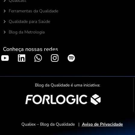
Qualicast
Ferramentas da Qualidade
Qualidade para Saúde
Blog da Metrologia
Conheça nossas redes
S
p
o
t
Blog da Qualidade é uma iniciativa:
i
f
y
Qualiex – Blog da Qualidade |
Aviso de Privacidade