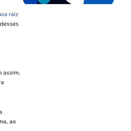
usa raiz
 desses
o assim,
ra
a
ma, ao