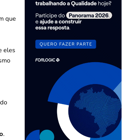
em que
e eles
esmo
 do
ão
.