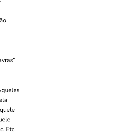
.
ão.
avras”
 Aqueles
ela
Aquele
uele
. Etc.