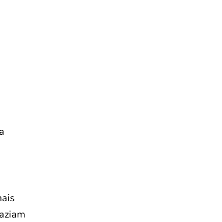
a
ais
faziam