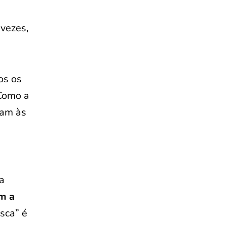
 vezes,
os os
Como a
tam às
da
m a
sca” é