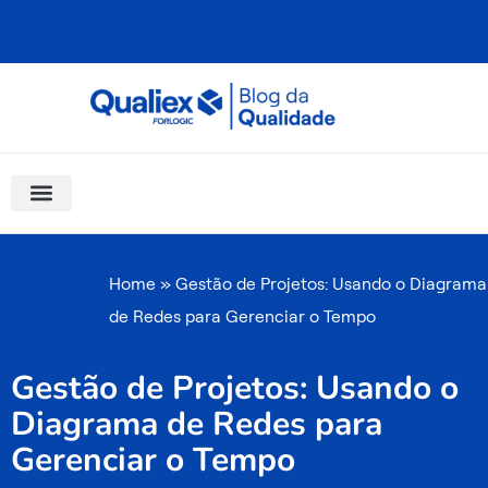
Ir
para
o
conteúdo
Software Para Qualidade
Materiais Gratuitos
Quality Assistant (IA)
Coluna Saber Gestão
Home
»
Gestão de Projetos: Usando o Diagrama
de Redes para Gerenciar o Tempo
Gestão de Projetos: Usando o
Diagrama de Redes para
Gerenciar o Tempo