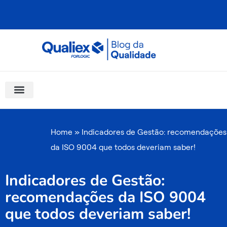
Ir
para
o
conteúdo
Software Para Qualidade
Materiais Gratuitos
Quality Assistant (IA)
Coluna Saber Gestão
Home
»
Indicadores de Gestão: recomendações
da ISO 9004 que todos deveriam saber!
Indicadores de Gestão:
recomendações da ISO 9004
que todos deveriam saber!