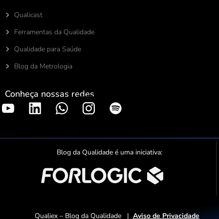
Qualicast
Ferramentas da Qualidade
Qualidade para Saúde
Blog da Metrologia
Conheça nossas redes
S
p
o
t
Blog da Qualidade é uma iniciativa:
i
f
y
Qualiex – Blog da Qualidade |
Aviso de Privacidade