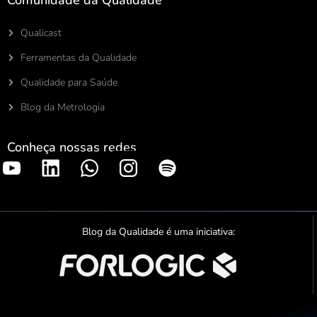
Qualicast
Ferramentas da Qualidade
Qualidade para Saúde
Blog da Metrologia
Conheça nossas redes
S
p
o
t
Blog da Qualidade é uma iniciativa:
i
f
y