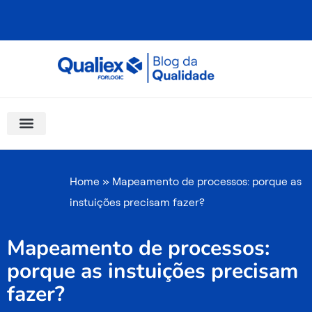
Ir
para
o
conteúdo
Software Para Qualidade
Materiais Gratuitos
Quality Assistant (IA)
Coluna Saber Gestão
Home
»
Mapeamento de processos: porque as
instuições precisam fazer?
Mapeamento de processos:
porque as instuições precisam
fazer?