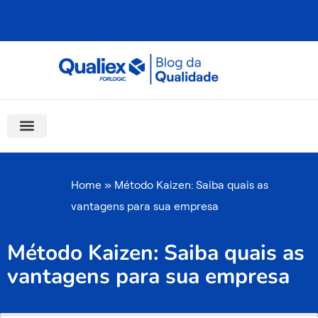
Ir
para
o
conteúdo
Software Para Qualidade
Materiais Gratuitos
Quality Assistant (IA)
Coluna Saber Gestão
Home
»
Método Kaizen: Saiba quais as
vantagens para sua empresa
Método Kaizen: Saiba quais as
vantagens para sua empresa