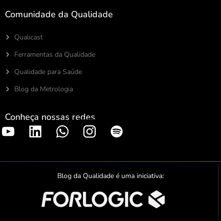
Comunidade da Qualidade
Qualicast
Ferramentas da Qualidade
Qualidade para Saúde
Blog da Metrologia
Conheça nossas redes
S
p
o
t
Blog da Qualidade é uma iniciativa:
i
f
y