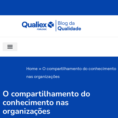
Ir
para
o
conteúdo
Software Para Qualidade
Materiais Gratuitos
Quality Assistant (IA)
Coluna Saber Gestão
Home
»
O compartilhamento do conhecimento
nas organizações
O compartilhamento do
conhecimento nas
organizações