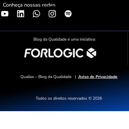
Conheça nossas redes
S
p
o
t
Blog da Qualidade é uma iniciativa:
i
f
y
Qualiex – Blog da Qualidade |
Aviso de Privacidade
Todos os direitos reservados © 2026