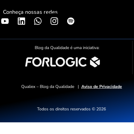
Conheça nossas redes
S
p
o
t
Blog da Qualidade é uma iniciativa:
i
f
y
Qualiex – Blog da Qualidade |
Aviso de Privacidade
Todos os direitos reservados © 2026