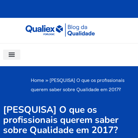
Ir
para
o
conteúdo
Software Para Qualidade
Materiais Gratuitos
Quality Assistant (IA)
Coluna Saber Gestão
Home
»
[PESQUISA] O que os profissionais
querem saber sobre Qualidade em 2017?
[PESQUISA] O que os
profissionais querem saber
sobre Qualidade em 2017?