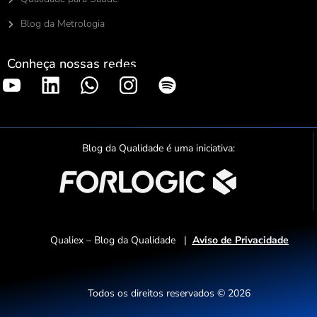
Blog da Metrologia
Conheça nossas redes
S
p
o
t
Blog da Qualidade é uma iniciativa:
i
f
y
Qualiex – Blog da Qualidade |
Aviso de Privacidade
Todos os direitos reservados © 2026