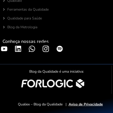
Qualicast
Ferramentas da Qualidade
Qualidade para Saúde
Blog da Metrologia
Conheça nossas redes
S
p
o
t
Blog da Qualidade é uma iniciativa:
i
f
y
Qualiex – Blog da Qualidade |
Aviso de Privacidade