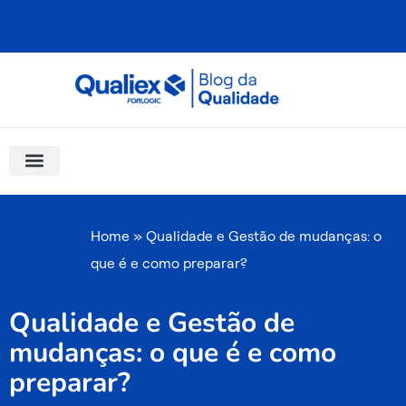
Ir
para
o
conteúdo
Software Para Qualidade
Materiais Gratuitos
Quality Assistant (IA)
Coluna Saber Gestão
Home
»
Qualidade e Gestão de mudanças: o
que é e como preparar?
Qualidade e Gestão de
mudanças: o que é e como
preparar?