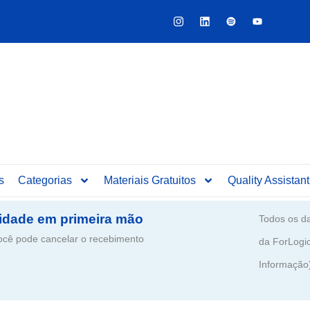
Y
o
u
t
u
b
e
s
Categorias
Materiais Gratuitos
Quality Assistant
idade em primeira mão
Todos os da
ê pode cancelar o recebimento
da ForLogi
Informação