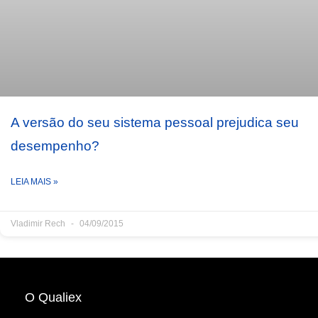
A versão do seu sistema pessoal prejudica seu
desempenho?
LEIA MAIS »
Vladimir Rech
04/09/2015
O Qualiex