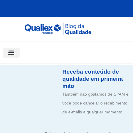
Ir
para
o
conteúdo
Software Para Qualidade
Materiais Gratuitos
Quality Assistant (IA)
Coluna Saber Gestão
Receba conteúdo de
qualidade em primeira
mão
Também não gostamos de SPAM e
você pode cancelar o recebimento
de e-mails a qualquer momento.