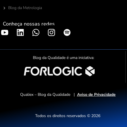
Blog da Metrologia
Conheça nossas redes
S
p
o
t
Blog da Qualidade é uma iniciativa:
i
f
y
Qualiex – Blog da Qualidade |
Aviso de Privacidade
Todos os direitos reservados © 2026