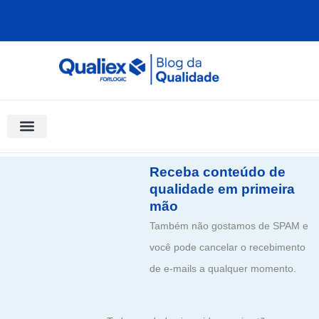
Ir
para
o
conteúdo
Software Para Qualidade
Materiais Gratuitos
Quality Assistant (IA)
Coluna Saber Gestão
Receba conteúdo de
qualidade em primeira
mão
Também não gostamos de SPAM e
você pode cancelar o recebimento
de e-mails a qualquer momento.