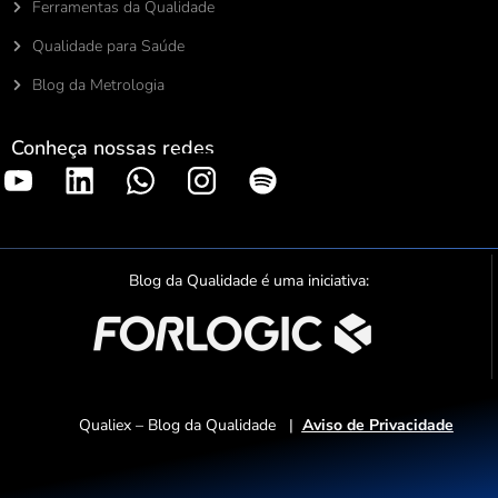
Ferramentas da Qualidade
Qualidade para Saúde
Blog da Metrologia
Conheça nossas redes
S
p
o
t
Blog da Qualidade é uma iniciativa:
i
f
y
Qualiex – Blog da Qualidade |
Aviso de Privacidade