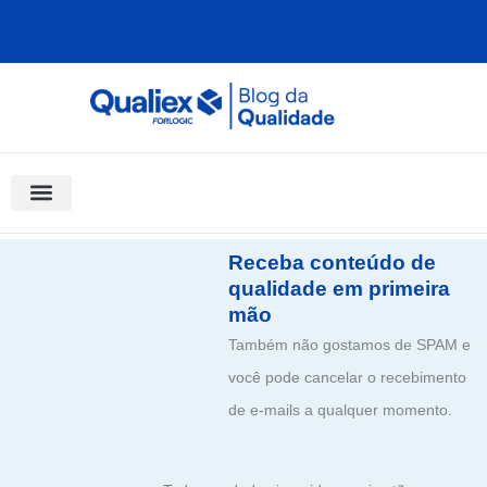
Ir
para
o
conteúdo
Software Para Qualidade
Materiais Gratuitos
Quality Assistant (IA)
Coluna Saber Gestão
Receba conteúdo de
qualidade em primeira
mão
Também não gostamos de SPAM e
você pode cancelar o recebimento
de e-mails a qualquer momento.