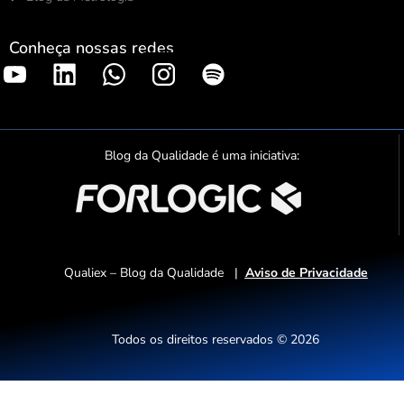
Conheça nossas redes
S
p
o
t
Blog da Qualidade é uma iniciativa:
i
f
y
Qualiex – Blog da Qualidade |
Aviso de Privacidade
Todos os direitos reservados © 2026