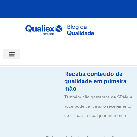
Ir
para
o
conteúdo
Software Para Qualidade
Materiais Gratuitos
Quality Assistant (IA)
Coluna Saber Gestão
Receba conteúdo de
qualidade em primeira
mão
Também não gostamos de SPAM e
você pode cancelar o recebimento
de e-mails a qualquer momento.