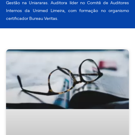
Gestão na Uniararas. Auditora líder no Comitê de Auditores
Internos da Unimed Limeira, com formação no organismo
certificador Bureau Veritas.