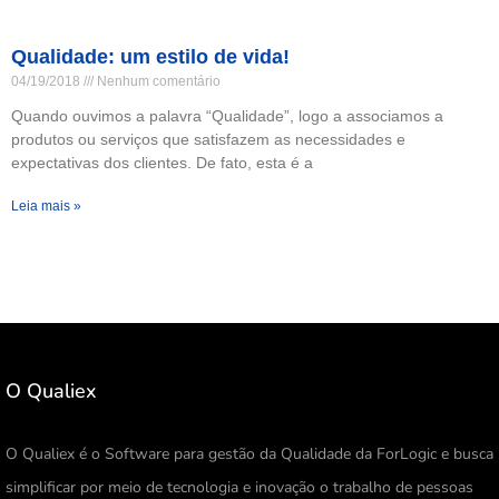
Qualidade: um estilo de vida!
04/19/2018
Nenhum comentário
Quando ouvimos a palavra “Qualidade”, logo a associamos a
produtos ou serviços que satisfazem as necessidades e
expectativas dos clientes. De fato, esta é a
Leia mais »
O Qualiex
O Qualiex é o Software para gestão da Qualidade da ForLogic e busca
simplificar por meio de tecnologia e inovação o trabalho de pessoas