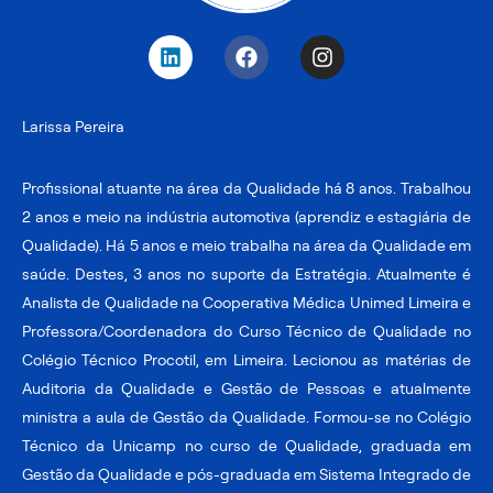
L
F
I
i
a
n
n
c
s
k
e
t
Larissa Pereira
e
b
a
d
o
g
i
o
r
Profissional atuante na área da Qualidade há 8 anos. Trabalhou
n
k
a
2 anos e meio na indústria automotiva (aprendiz e estagiária de
m
Qualidade). Há 5 anos e meio trabalha na área da Qualidade em
saúde. Destes, 3 anos no suporte da Estratégia. Atualmente é
Analista de Qualidade na Cooperativa Médica Unimed Limeira e
Professora/Coordenadora do Curso Técnico de Qualidade no
Colégio Técnico Procotil, em Limeira. Lecionou as matérias de
Auditoria da Qualidade e Gestão de Pessoas e atualmente
ministra a aula de Gestão da Qualidade. Formou-se no Colégio
Técnico da Unicamp no curso de Qualidade, graduada em
Gestão da Qualidade e pós-graduada em Sistema Integrado de