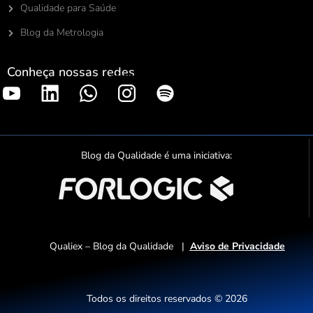
Qualidade para Saúde
Blog da Metrologia
Conheça nossas redes
S
p
o
t
Blog da Qualidade é uma iniciativa:
i
f
y
Qualiex – Blog da Qualidade |
Aviso de Privacidade
Todos os direitos reservados © 2026