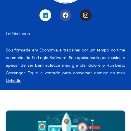
L
F
I
i
a
n
n
c
s
k
e
t
Letícia Jacob
e
b
a
d
o
g
i
o
r
Sou formada em Economia e trabalhei por um tempo no time
n
k
a
comercial da ForLogic Software. Sou apaixonada por música e
m
apesar de ser bem eclética meu grande ídolo é o Humberto
Gessinger. Fique a vontade para conversar comigo no meu
Linkedin
.