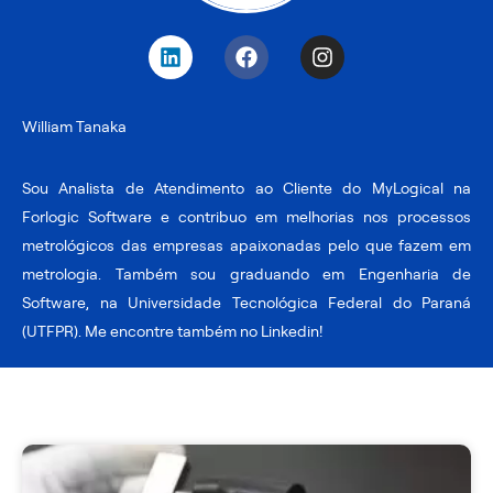
L
F
I
i
a
n
n
c
s
k
e
t
William Tanaka
e
b
a
d
o
g
i
o
r
Sou Analista de Atendimento ao Cliente do MyLogical na
n
k
a
Forlogic Software e contribuo em melhorias nos processos
m
metrológicos das empresas apaixonadas pelo que fazem em
metrologia. Também sou graduando em Engenharia de
Software, na Universidade Tecnológica Federal do Paraná
(UTFPR). Me encontre também no Linkedin!