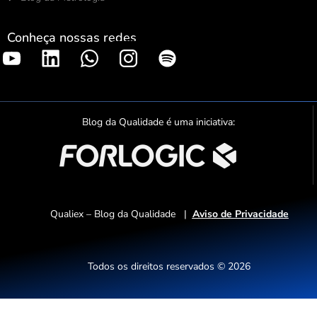
Conheça nossas redes
S
p
o
t
Blog da Qualidade é uma iniciativa:
i
f
y
Qualiex – Blog da Qualidade |
Aviso de Privacidade
Todos os direitos reservados © 2026