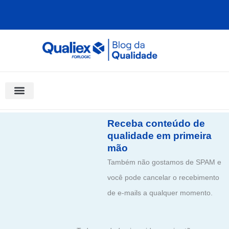
Ir
para
o
conteúdo
Software Para Qualidade
Materiais Gratuitos
Quality Assistant (IA)
Coluna Saber Gestão
Receba conteúdo de
qualidade em primeira
mão
Também não gostamos de SPAM e
você pode cancelar o recebimento
de e-mails a qualquer momento.