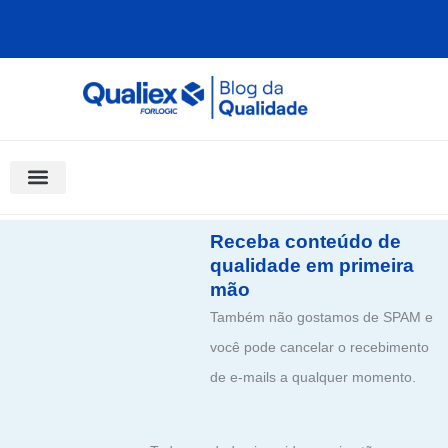
Ir
para
o
conteúdo
Software Para Qualidade
Materiais Gratuitos
Quality Assistant (IA)
Coluna Saber Gestão
Receba conteúdo de
qualidade em primeira
mão
Também não gostamos de SPAM e
você pode cancelar o recebimento
de e-mails a qualquer momento.