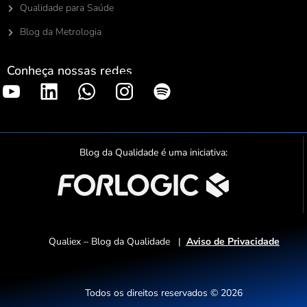
Qualidade para Saúde
Blog da Metrologia
Conheça nossas redes
S
p
o
t
Blog da Qualidade é uma iniciativa:
i
f
y
Qualiex – Blog da Qualidade |
Aviso de Privacidade
Todos os direitos reservados © 2026