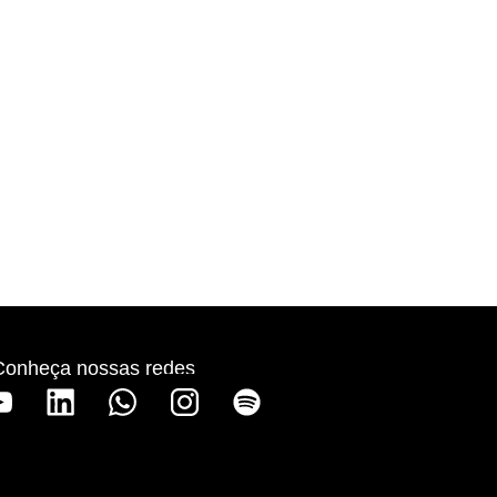
Conheça nossas redes
S
p
o