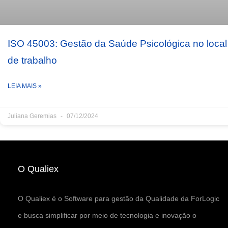
ISO 45003: Gestão da Saúde Psicológica no local
de trabalho
LEIA MAIS »
Juliana Geremias
07/12/2024
O Qualiex
O Qualiex é o Software para gestão da Qualidade da ForLogic
e busca simplificar por meio de tecnologia e inovação o