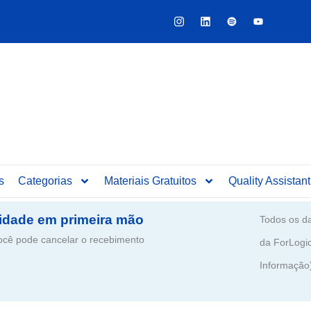
Y
o
u
t
u
b
e
s
Categorias
Materiais Gratuitos
Quality Assistant
idade em primeira mão
Todos os da
ê pode cancelar o recebimento
da ForLogi
Informação