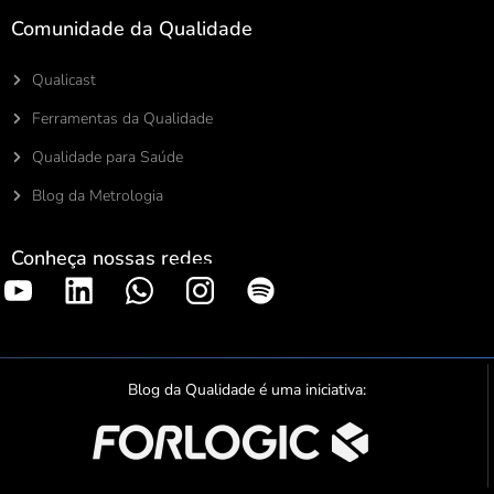
Comunidade da Qualidade
Qualicast
Ferramentas da Qualidade
Qualidade para Saúde
Blog da Metrologia
Conheça nossas redes
S
p
o
t
Blog da Qualidade é uma iniciativa:
i
f
y