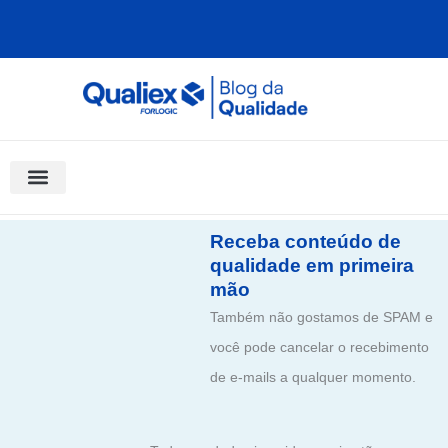
Ir
para
o
conteúdo
Software Para Qualidade
Materiais Gratuitos
Quality Assistant (IA)
Coluna Saber Gestão
Receba conteúdo de
qualidade em primeira
mão
Também não gostamos de SPAM e
você pode cancelar o recebimento
de e-mails a qualquer momento.