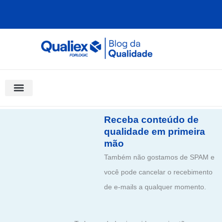
Ir
para
o
conteúdo
Software Para Qualidade
Materiais Gratuitos
Quality Assistant (IA)
Coluna Saber Gestão
Receba conteúdo de
qualidade em primeira
mão
Também não gostamos de SPAM e
você pode cancelar o recebimento
de e-mails a qualquer momento.