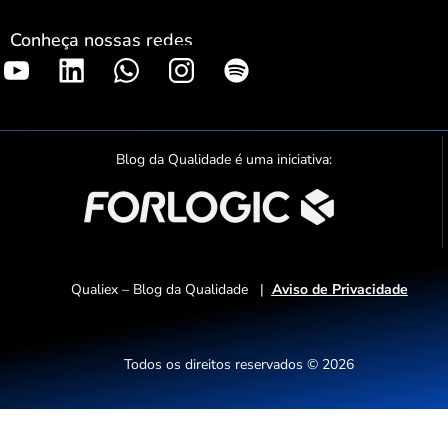
Conheça nossas redes
S
p
o
t
Blog da Qualidade é uma iniciativa:
i
f
y
Qualiex – Blog da Qualidade |
Aviso de Privacidade
Todos os direitos reservados © 2026