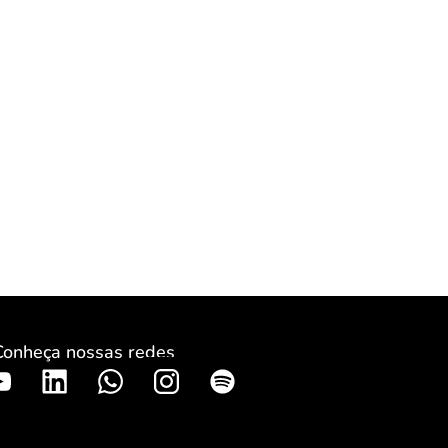
Conheça nossas redes
S
p
o