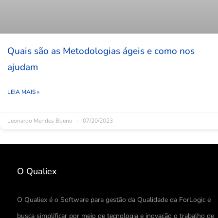
Quais são as Metodologias ágeis e como nos
ajudam
LEIA MAIS »
Leonardo Mendes Bueno
07/20/2023
O Qualiex
O Qualiex é o Software para gestão da Qualidade da ForLogic e
busca simplificar por meio de tecnologia e inovação o trabalho de