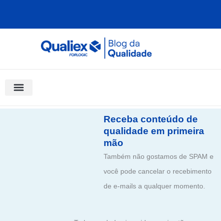
Ir
para
o
conteúdo
Software Para Qualidade
Materiais Gratuitos
Quality Assistant (IA)
Coluna Saber Gestão
Receba conteúdo de
qualidade em primeira
mão
Também não gostamos de SPAM e
você pode cancelar o recebimento
de e-mails a qualquer momento.