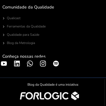
Comunidade da Qualidade
Qualicast
Ferramentas da Qualidade
Qualidade para Saúde
Blog da Metrologia
Conheça nossas redes
S
p
o
t
Blog da Qualidade é uma iniciativa:
i
f
y