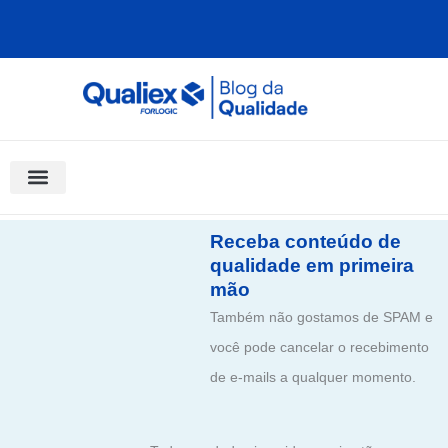
Ir
para
o
conteúdo
Software Para Qualidade
Materiais Gratuitos
Quality Assistant (IA)
Coluna Saber Gestão
Receba conteúdo de
qualidade em primeira
mão
Também não gostamos de SPAM e
você pode cancelar o recebimento
de e-mails a qualquer momento.