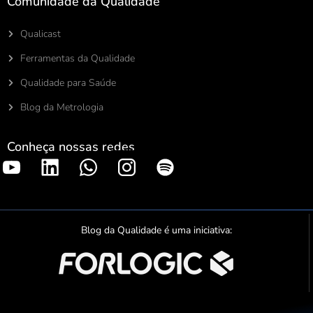
Comunidade da Qualidade
Qualicast
Ferramentas da Qualidade
Qualidade para Saúde
Blog da Metrologia
Conheça nossas redes
S
p
o
t
Blog da Qualidade é uma iniciativa:
i
f
y