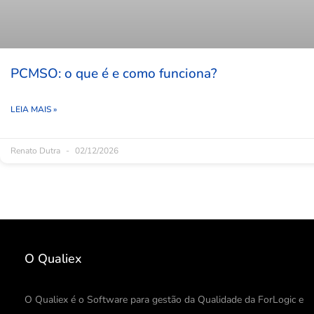
PCMSO: o que é e como funciona?
LEIA MAIS »
Renato Dutra
02/12/2026
O Qualiex
O Qualiex é o Software para gestão da Qualidade da ForLogic e