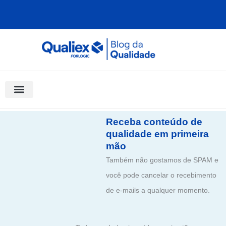
Ir
para
o
conteúdo
Software Para Qualidade
Materiais Gratuitos
Quality Assistant (IA)
Coluna Saber Gestão
Receba conteúdo de
qualidade em primeira
mão
Também não gostamos de SPAM e
você pode cancelar o recebimento
de e-mails a qualquer momento.