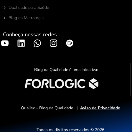
Qualidade para Saúde
Blog da Metrologia
Conheça nossas redes
S
p
o
t
Blog da Qualidade é uma iniciativa:
i
f
y
Qualiex – Blog da Qualidade |
Aviso de Privacidade
Todos os direitos reservados © 2026