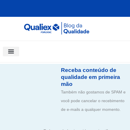
Ir
para
o
conteúdo
Software Para Qualidade
Materiais Gratuitos
Quality Assistant (IA)
Coluna Saber Gestão
Receba conteúdo de
qualidade em primeira
mão
Também não gostamos de SPAM e
você pode cancelar o recebimento
de e-mails a qualquer momento.