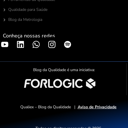
Qualidade para Saúde
Blog da Metrologia
Conheça nossas redes
S
p
o
t
Blog da Qualidade é uma iniciativa:
i
f
y
Qualiex – Blog da Qualidade |
Aviso de Privacidade