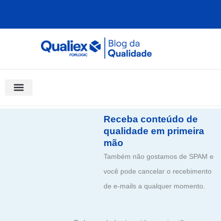
Ir
para
o
conteúdo
Software Para Qualidade
Materiais Gratuitos
Quality Assistant (IA)
Coluna Saber Gestão
Receba conteúdo de
qualidade em primeira
mão
Também não gostamos de SPAM e
você pode cancelar o recebimento
de e-mails a qualquer momento.