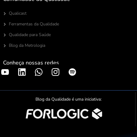
Qualicast
Ferramentas da Qualidade
Qualidade para Saúde
Blog da Metrologia
Conheça nossas redes
S
p
o
t
Blog da Qualidade é uma iniciativa:
i
f
y