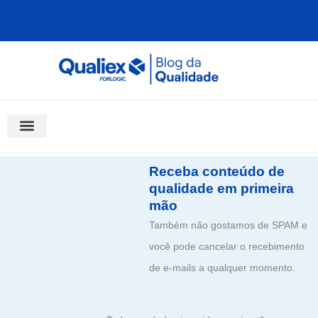
Ir
para
o
conteúdo
Software Para Qualidade
Materiais Gratuitos
Quality Assistant (IA)
Coluna Saber Gestão
Receba conteúdo de
qualidade em primeira
mão
Também não gostamos de SPAM e
você pode cancelar o recebimento
de e-mails a qualquer momento.