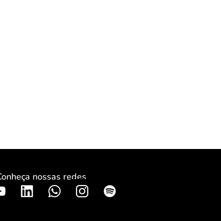
Conheça nossas redes
S
p