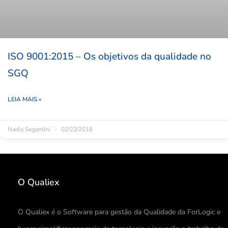
ISO 9001:2015 – Os objetivos da qualidade no
SGQ
LEIA MAIS »
Nadia Segantini
02/23/2016
O Qualiex
O Qualiex é o Software para gestão da Qualidade da ForLogic e