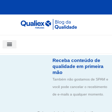
Ir
para
o
conteúdo
Software Para Qualidade
Materiais Gratuitos
Quality Assistant (IA)
Coluna Saber Gestão
Receba conteúdo de
qualidade em primeira
mão
Também não gostamos de SPAM e
você pode cancelar o recebimento
de e-mails a qualquer momento.