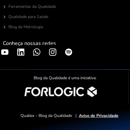
Ferramentas da Qualidade
Qualidade para Saúde
Blog da Metrologia
Conheça nossas redes
S
p
o
t
Blog da Qualidade é uma iniciativa:
i
f
y
Qualiex – Blog da Qualidade |
Aviso de Privacidade