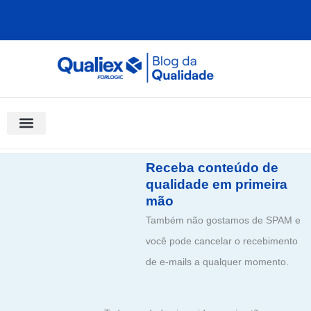
Ir
para
o
conteúdo
Software Para Qualidade
Materiais Gratuitos
Quality Assistant (IA)
Coluna Saber Gestão
Receba conteúdo de
qualidade em primeira
mão
Também não gostamos de SPAM e
você pode cancelar o recebimento
de e-mails a qualquer momento.