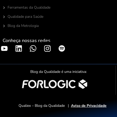
Ferramentas da Qualidade
Qualidade para Saúde
Blog da Metrologia
Conheça nossas redes
S
p
o
t
Blog da Qualidade é uma iniciativa:
i
f
y
Qualiex – Blog da Qualidade |
Aviso de Privacidade