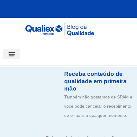
Ir
para
o
conteúdo
Software Para Qualidade
Materiais Gratuitos
Quality Assistant (IA)
Coluna Saber Gestão
Receba conteúdo de
qualidade em primeira
mão
Também não gostamos de SPAM e
você pode cancelar o recebimento
de e-mails a qualquer momento.