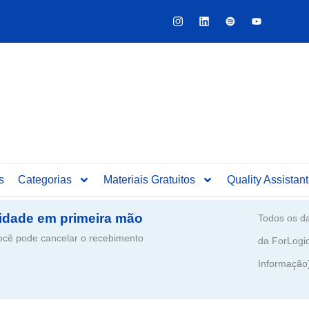
Y
o
u
t
u
b
e
s
Categorias
Materiais Gratuitos
Quality Assistant
idade em primeira mão
Todos os da
ê pode cancelar o recebimento
da ForLogi
Informação