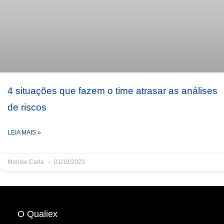
4 situações que fazem o time atrasar as análises
de riscos
LEIA MAIS »
Monise Carla
01/19/2023
O Qualiex