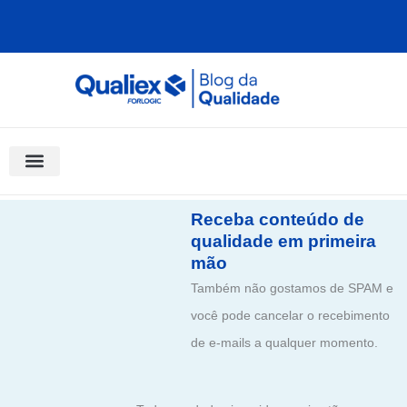
Ir
para
o
conteúdo
Software Para Qualidade
Materiais Gratuitos
Quality Assistant (IA)
Coluna Saber Gestão
Receba conteúdo de
qualidade em primeira
mão
Também não gostamos de SPAM e
você pode cancelar o recebimento
de e-mails a qualquer momento.