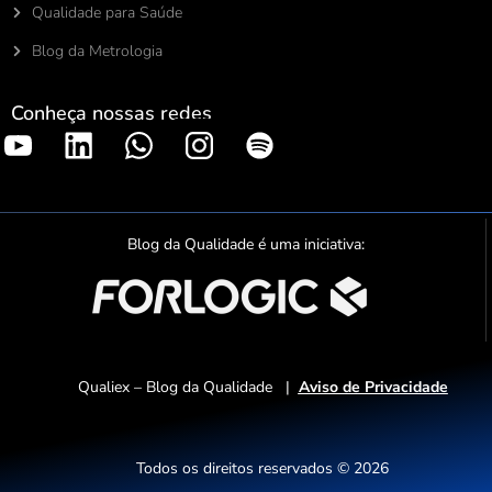
Qualidade para Saúde
Blog da Metrologia
Conheça nossas redes
S
p
o
t
Blog da Qualidade é uma iniciativa:
i
f
y
Qualiex – Blog da Qualidade |
Aviso de Privacidade
Todos os direitos reservados © 2026