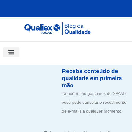
Ir
para
o
conteúdo
Software Para Qualidade
Materiais Gratuitos
Quality Assistant (IA)
Coluna Saber Gestão
Receba conteúdo de
qualidade em primeira
mão
Também não gostamos de SPAM e
você pode cancelar o recebimento
de e-mails a qualquer momento.