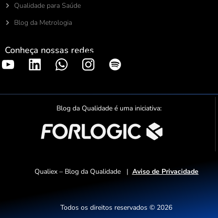
Qualidade para Saúde
Blog da Metrologia
Conheça nossas redes
S
p
o
t
Blog da Qualidade é uma iniciativa:
i
f
y
Qualiex – Blog da Qualidade |
Aviso de Privacidade
Todos os direitos reservados © 2026