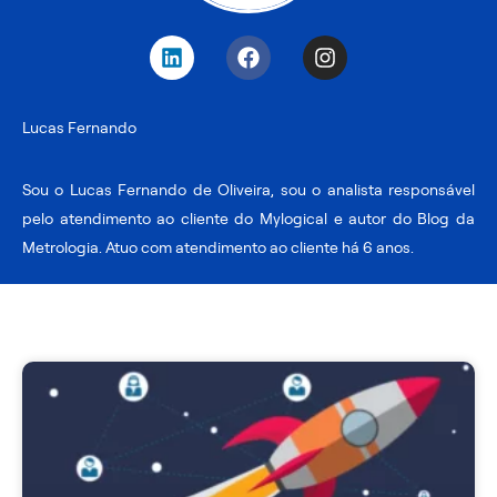
L
F
I
i
a
n
n
c
s
k
e
t
Lucas Fernando
e
b
a
d
o
g
i
o
r
Sou o Lucas Fernando de Oliveira, sou o analista responsável
n
k
a
pelo atendimento ao cliente do Mylogical e autor do Blog da
m
Metrologia. Atuo com atendimento ao cliente há 6 anos.