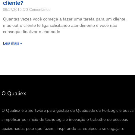
cliente?
09/17/2015
3 Comentários
Quantas vezes você começa a fazer uma tarefa para um cliente,
mas outro cliente te liga solicitando atendimento e você não
consegue finalizar o chamado
Leia mais »
O Qualiex
O Qualiex é o Software para gestão da Qualidade da ForLogic e busca
simplificar por meio de tecnologia e inovação o trabalho de pessoas
apaixonadas pelo que fazem, inspirando as equipes a se engajar e