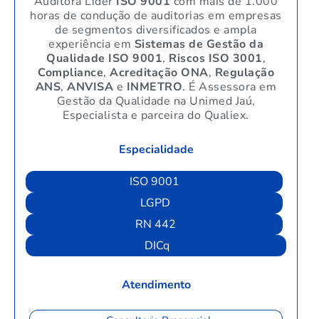
Auditora Líder
ISO 9001
com mais de 1.000
horas de condução de auditorias em empresas
de segmentos diversificados e ampla
experiência em
Sistemas de Gestão da
Qualidade ISO 9001
,
Riscos ISO 3001
,
Compliance
,
Acreditação ONA
,
Regulação
ANS
,
ANVISA
e
INMETRO
. É Assessora em
Gestão da Qualidade na Unimed Jaú,
Especialista e parceira do Qualiex.
Especialidade
ISO 9001
LGPD
RN 442
DICq
Atendimento