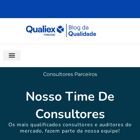
Ir
para
o
conteúdo
Software Para Qualidade
Materiais Gratuitos
Quality Assistant (IA)
Coluna Saber Gestão
Consultores Parceiros
Nosso Time De
Consultores
Os mais qualificados consultores e auditores do
mercado, fazem parte da nossa equipe!