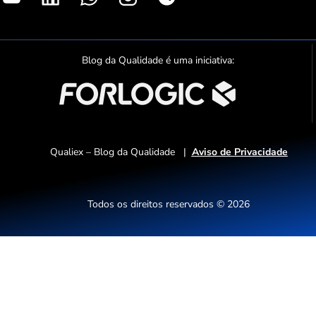
S
p
o
t
Blog da Qualidade é uma iniciativa:
i
f
y
Qualiex – Blog da Qualidade |
Aviso de Privacidade
Todos os direitos reservados © 2026