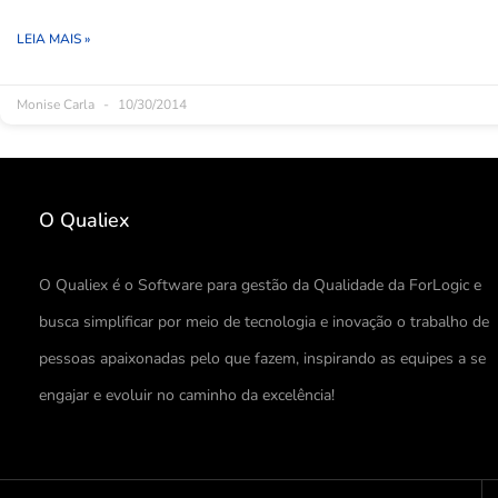
LEIA MAIS »
Monise Carla
10/30/2014
O Qualiex
O Qualiex é o Software para gestão da Qualidade da ForLogic e
busca simplificar por meio de tecnologia e inovação o trabalho de
pessoas apaixonadas pelo que fazem, inspirando as equipes a se
engajar e evoluir no caminho da excelência!