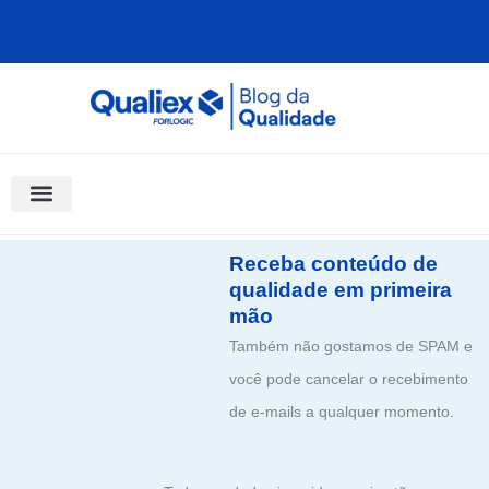
Ir
para
o
conteúdo
Software Para Qualidade
Materiais Gratuitos
Quality Assistant (IA)
Coluna Saber Gestão
Receba conteúdo de
qualidade em primeira
mão
Também não gostamos de SPAM e
você pode cancelar o recebimento
de e-mails a qualquer momento.