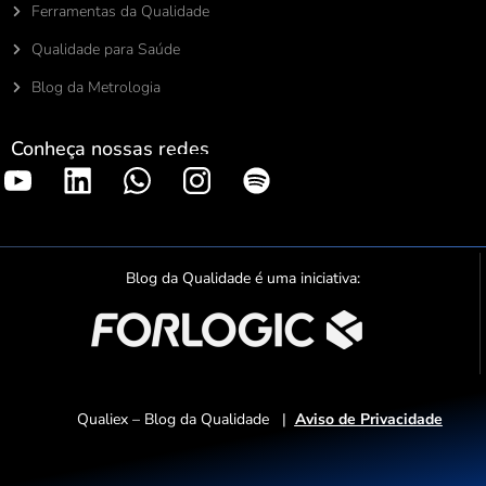
Ferramentas da Qualidade
Qualidade para Saúde
Blog da Metrologia
Conheça nossas redes
S
p
o
t
Blog da Qualidade é uma iniciativa:
i
f
y
Qualiex – Blog da Qualidade |
Aviso de Privacidade