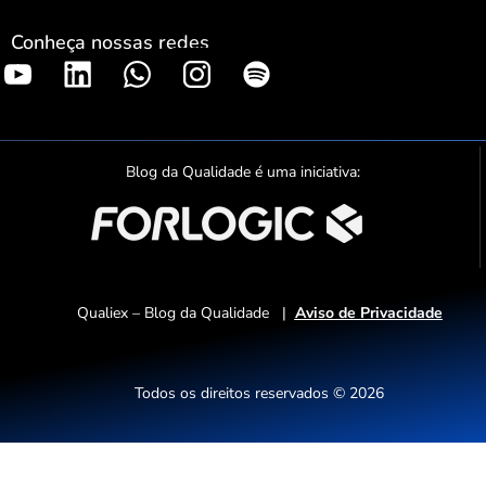
Conheça nossas redes
S
p
o
t
Blog da Qualidade é uma iniciativa:
i
f
y
Qualiex – Blog da Qualidade |
Aviso de Privacidade
Todos os direitos reservados © 2026