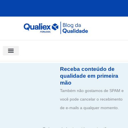
Ir
para
o
conteúdo
Software Para Qualidade
Materiais Gratuitos
Quality Assistant (IA)
Coluna Saber Gestão
Receba conteúdo de
qualidade em primeira
mão
Também não gostamos de SPAM e
você pode cancelar o recebimento
de e-mails a qualquer momento.