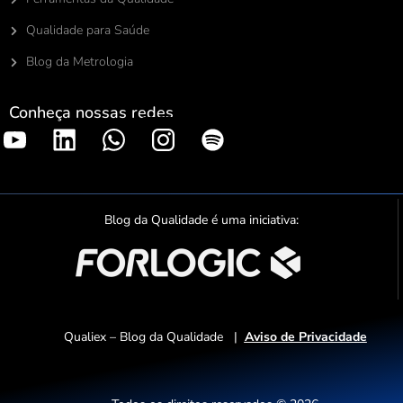
Qualidade para Saúde
Blog da Metrologia
Conheça nossas redes
S
p
o
t
Blog da Qualidade é uma iniciativa:
i
f
y
Qualiex – Blog da Qualidade |
Aviso de Privacidade