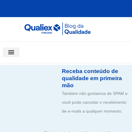
Ir
para
o
conteúdo
Software Para Qualidade
Materiais Gratuitos
Quality Assistant (IA)
Coluna Saber Gestão
Receba conteúdo de
qualidade em primeira
mão
Também não gostamos de SPAM e
você pode cancelar o recebimento
de e-mails a qualquer momento.