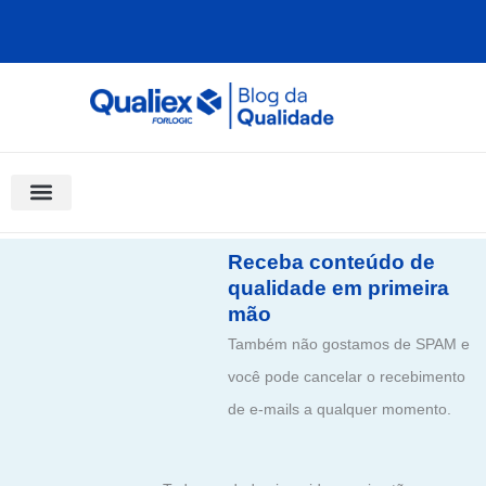
Ir
para
o
conteúdo
Software Para Qualidade
Materiais Gratuitos
Quality Assistant (IA)
Coluna Saber Gestão
Receba conteúdo de
qualidade em primeira
mão
Também não gostamos de SPAM e
você pode cancelar o recebimento
de e-mails a qualquer momento.