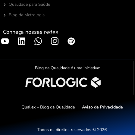
Qualidade para Saúde
Blog da Metrologia
Conheça nossas redes
S
p
o
t
Blog da Qualidade é uma iniciativa:
i
f
y
Qualiex – Blog da Qualidade |
Aviso de Privacidade
Todos os direitos reservados © 2026