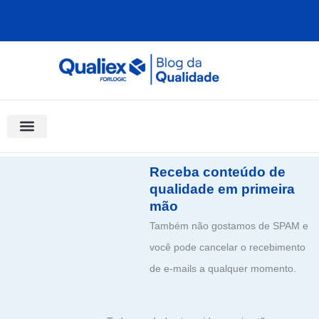
Ir
para
o
conteúdo
Software Para Qualidade
Materiais Gratuitos
Quality Assistant (IA)
Coluna Saber Gestão
Receba conteúdo de
qualidade em primeira
mão
Também não gostamos de SPAM e
você pode cancelar o recebimento
de e-mails a qualquer momento.