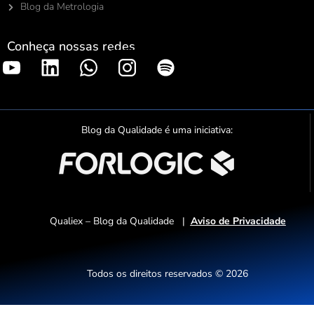
Blog da Metrologia
Conheça nossas redes
S
p
o
t
Blog da Qualidade é uma iniciativa:
i
f
y
Qualiex – Blog da Qualidade |
Aviso de Privacidade
Todos os direitos reservados © 2026