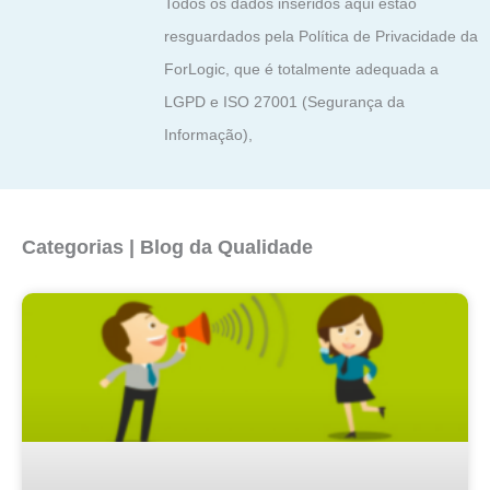
Todos os dados inseridos aqui estão
resguardados pela Política de Privacidade da
ForLogic, que é totalmente adequada a
LGPD e ISO 27001 (Segurança da
Informação),
Categorias | Blog da Qualidade