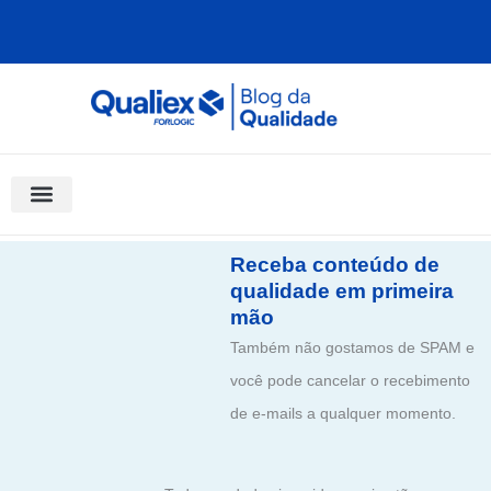
Ir
para
o
conteúdo
Software Para Qualidade
Materiais Gratuitos
Quality Assistant (IA)
Coluna Saber Gestão
Receba conteúdo de
qualidade em primeira
mão
Também não gostamos de SPAM e
você pode cancelar o recebimento
de e-mails a qualquer momento.