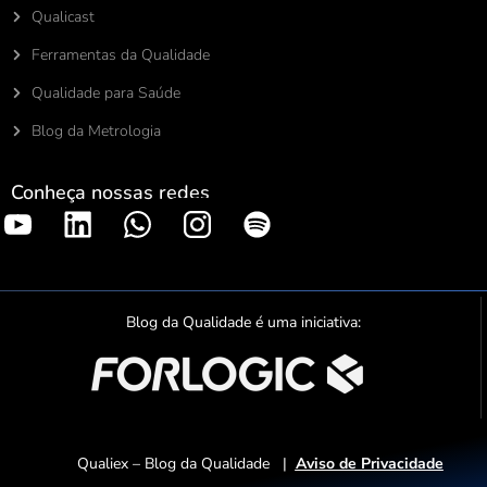
Qualicast
Ferramentas da Qualidade
Qualidade para Saúde
Blog da Metrologia
Conheça nossas redes
S
p
o
t
Blog da Qualidade é uma iniciativa:
i
f
y
Qualiex – Blog da Qualidade |
Aviso de Privacidade